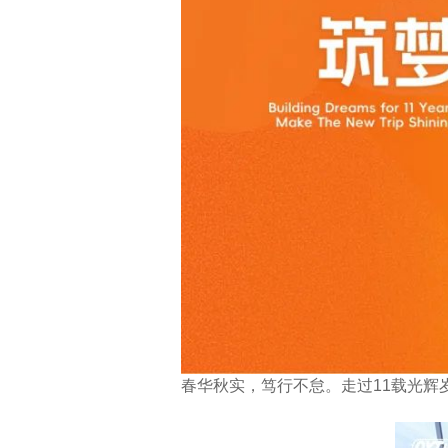
春华秋实，笃行不怠。走过
11
载光辉