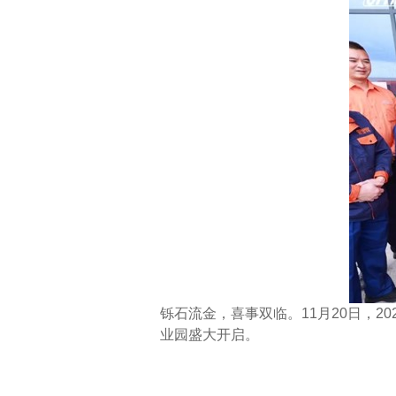
铄石流金，喜事双临。
11
月
20
日，
20
业园盛大开启。