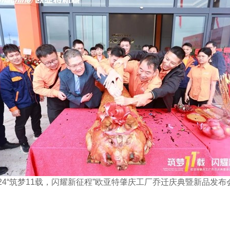
24“
筑梦
11
载，闪耀新征程
”
欧亚特肇庆工厂乔迁庆典暨新品发布